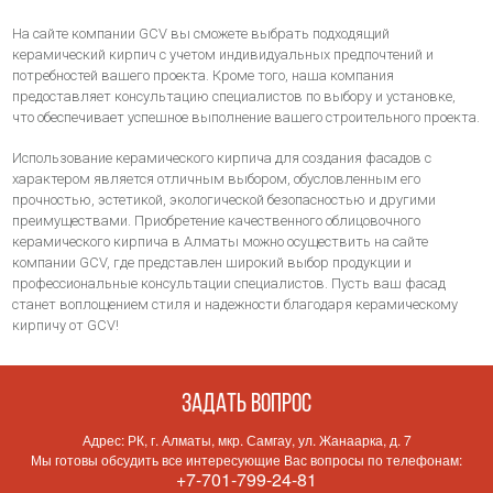
На сайте компании GCV вы сможете выбрать подходящий
керамический кирпич с учетом индивидуальных предпочтений и
потребностей вашего проекта. Кроме того, наша компания
предоставляет консультацию специалистов по выбору и установке,
что обеспечивает успешное выполнение вашего строительного проекта.
Использование керамического кирпича для создания фасадов с
характером является отличным выбором, обусловленным его
прочностью, эстетикой, экологической безопасностью и другими
преимуществами. Приобретение качественного облицовочного
керамического кирпича в Алматы можно осуществить на сайте
компании GCV, где представлен широкий выбор продукции и
профессиональные консультации специалистов. Пусть ваш фасад
станет воплощением стиля и надежности благодаря керамическому
кирпичу от GCV!
Задать вопрос
Адрес: РК, г. Алматы, мкр. Самгау, ул. Жанаарка, д. 7
Мы готовы обсудить все интересующие Вас вопросы по телефонам:
+7-701-799-24-81