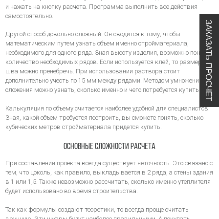
и нажать на кнопку расчета. Программа выполнить все действия
самостоятельно.
ЗАКАЗАТЬ ПРОСЧЕТ
Другой способ довольно сложный. Он сводится к тому, чтобы
математическим путем узнать объем именно стройматериала,
необходимого для одного ряда. Зная высоту изделия, возможно понять
количество необходимых рядов. Если используется клей, то размером
шва можно пренебречь. При использовании раствора стоит
дополнительно учесть по 15 мм между рядами. Методом умножения и
сложения можно узнать, сколько именно и чего потребуется купить.
Калькуляция по объему считается наиболее удобной для специалистов.
Зная, какой объем требуется построить, вы сможете понять, сколько
кубических метров стройматериала придется купить.
Основные сложности расчета
При составлении проекта всегда существует неточность. Это связано с
тем, что цоколь, как правило, выкладывается в 2 ряда, а стены здания
в 1 или 1,5. Также невозможно рассчитать, сколько именно утеплителя
будет использовано во время строительства.
Так как формулы создают теоретики, то всегда проще считать
вручную. Эти цифры будут наиболее правильными. А покупать